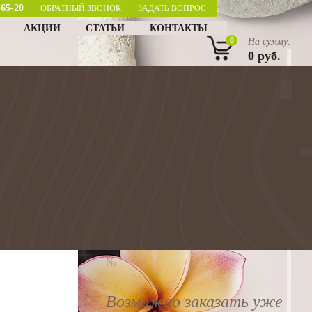
-65-20
ОБРАТНЫЙ ЗВОНОК
ЗАДАТЬ ВОПРОС
АКЦИИ
СТАТЬИ
КОНТАКТЫ
0
На сумму:
0
руб.
Главная
>
Каталог
>
Дренаж фундамента
>
Гидроизоляция фундамента
ГИДРОИЗОЛЯЦИЯ
ФУНДАМЕНТА
№
Возможно заказать уже